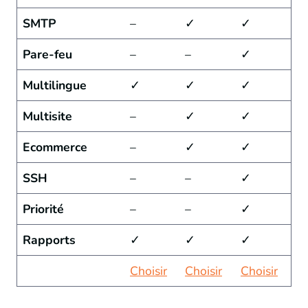
SMTP
–
✓
✓
Pare-feu
–
–
✓
Multilingue
✓
✓
✓
Multisite
–
✓
✓
Ecommerce
–
✓
✓
SSH
–
–
✓
Priorité
–
–
✓
Rapports
✓
✓
✓
Choisir
Choisir
Choisir