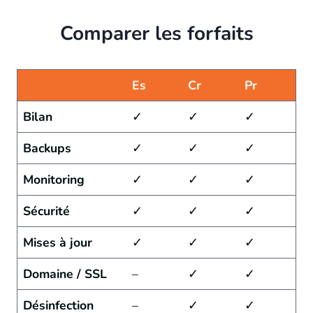
Comparer les forfaits
Es
Cr
Pr
Bilan
✓
✓
✓
Backups
✓
✓
✓
Monitoring
✓
✓
✓
Sécurité
✓
✓
✓
Mises à jour
✓
✓
✓
Domaine / SSL
–
✓
✓
Désinfection
–
✓
✓