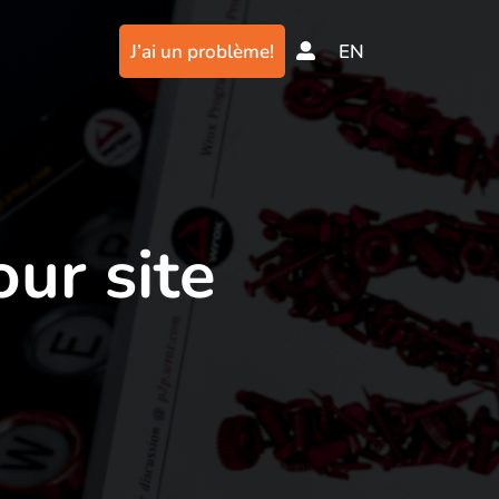
J’ai un problème!
EN
ur site