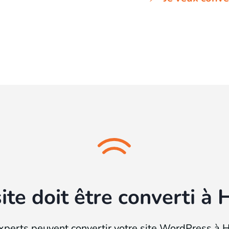
site doit être converti à
xperts peuvent convertir votre site WordPress à 