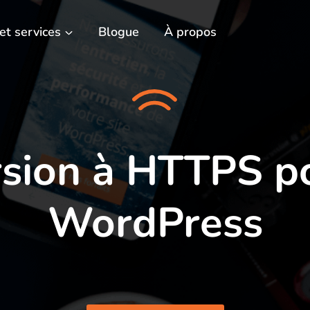
 et services
Blogue
À propos
sion à HTTPS po
WordPress