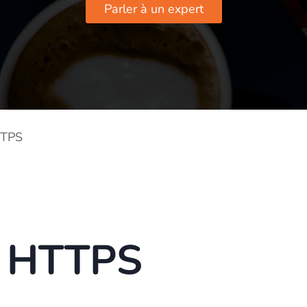
Parler à un expert
TTPS
n HTTPS