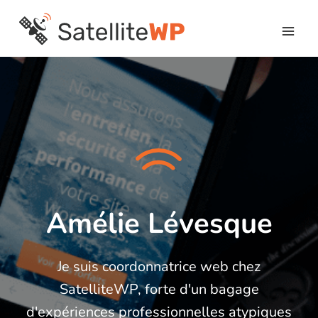
Skip
to
content
Amélie Lévesque
Je suis coordonnatrice web chez
SatelliteWP, forte d'un bagage
d'expériences professionnelles atypiques