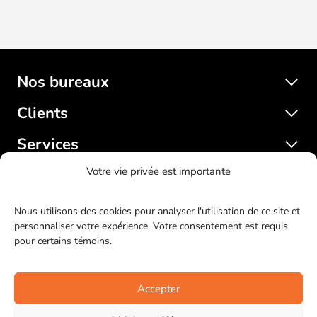
Nos bureaux
Clients
Services
Votre vie privée est importante
SatelliteWP
Nous utilisons des cookies pour analyser l'utilisation de ce site et
personnaliser votre expérience. Votre consentement est requis
© 2017-2023 SatelliteWP. Tous droits réservés. Design web
pour certains témoins.
par
Bras Gauche
.
LinkedIn
Facebook
Twitter
Instagr
YouTu
Git
Accepter