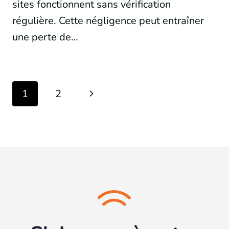
sites fonctionnent sans vérification
régulière. Cette négligence peut entraîner
une perte de…
Page
Next
1
2
navigation
Page