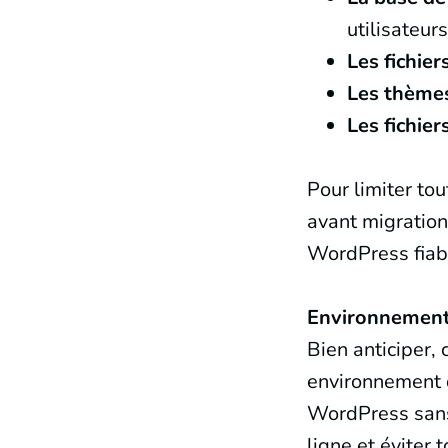
utilisateurs
Les fichie
Les thèmes
Les fichie
Pour limiter to
avant migratio
WordPress fiabl
Environnement 
Bien anticiper, 
environnement d
WordPress sans 
ligne et éviter 