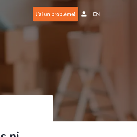
J’ai un problème!
EN
s ni