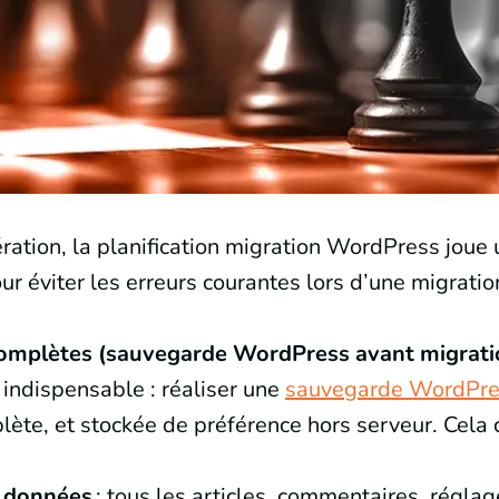
ration, la planification migration WordPress joue 
r éviter les erreurs courantes lors d’une migrati
omplètes (sauvegarde WordPress avant migrati
indispensable : réaliser une
sauvegarde WordPre
lète, et stockée de préférence hors serveur. Cela 
e données
: tous les articles, commentaires, réglag