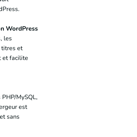
dPress.
ion WordPress
, les
titres et
et facilite
ons PHP/MySQL,
ergeur est
et sans