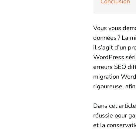
Conclusion
Vous vous dema
données ? La mi
il s’agit d’un p
WordPress série
erreurs SEO diff
migration WordP
rigoureuse, afi
Dans cet articl
réussie pour ga
et la conservat