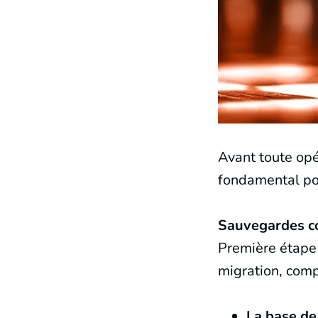
Avant toute opé
fondamental pou
Sauvegardes c
Première étape 
migration, comp
La base d