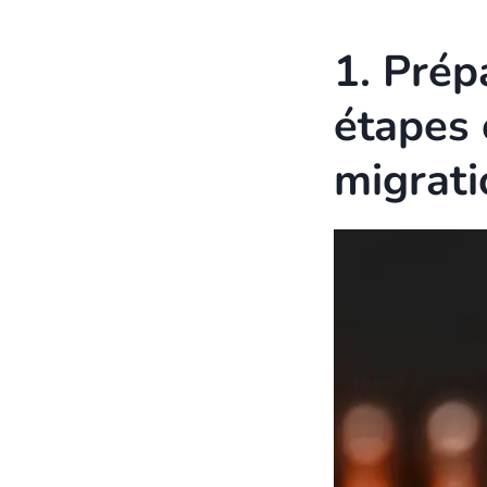
1. Prép
étapes 
migrati