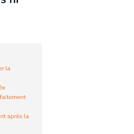
r la
ée
rfaitement
nt après la