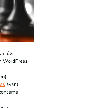
un rôle
on WordPress.
on)
ss
avant
concerne :
es et