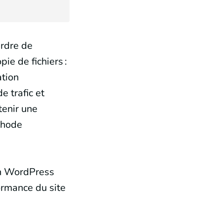
rdre de
ie de fichiers :
ation
e trafic et
tenir une
thode
on WordPress
ormance du site