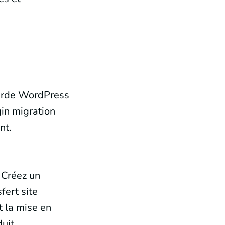
egarde WordPress
gin migration
nt.
. Créez un
fert site
t la mise en
duit