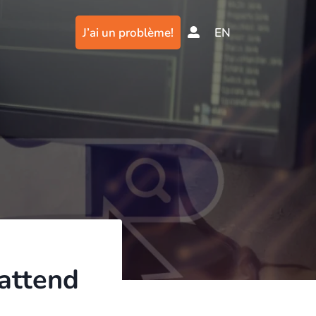
J’ai un problème!
EN
 attend