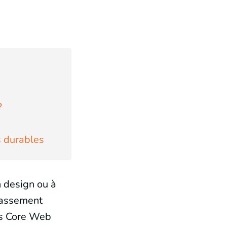
?
s durables
 design ou à
classement
les Core Web