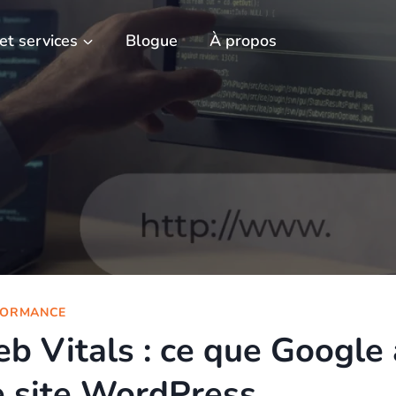
 et services
Blogue
À propos
FORMANCE
b Vitals : ce que Google
e site WordPress