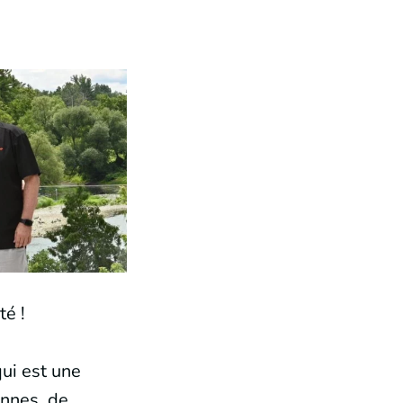
é !
qui est une
onnes, de