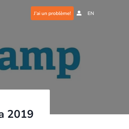
J’ai un problème!
EN
a 2019