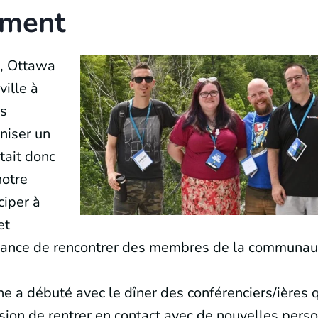
ement
, Ottawa
ville à
os
niser un
tait donc
notre
ciper à
et
chance de rencontrer des membres de la communaut
ne a débuté avec le dîner des conférenciers/ières 
sion de rentrer en contact avec de nouvelles pers