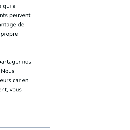
e qui a
ants peuvent
vantage de
 propre
partager nos
. Nous
eurs car en
ent, vous