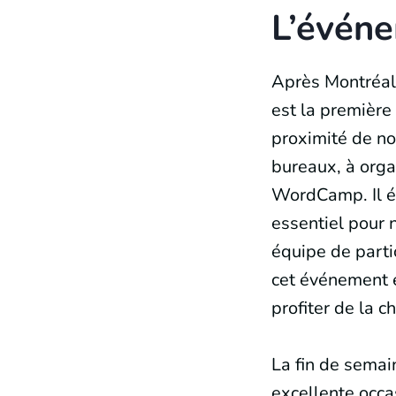
L’évén
Après Montréal
est la première 
proximité de n
bureaux, à orga
WordCamp. Il é
essentiel pour 
équipe de parti
cet événement 
profiter de la 
La fin de semai
excellente occa