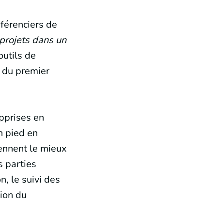
nférenciers de
 projets dans un
outils de
, du premier
apprises en
n pied en
iennent le mieux
es parties
n, le suivi des
tion du