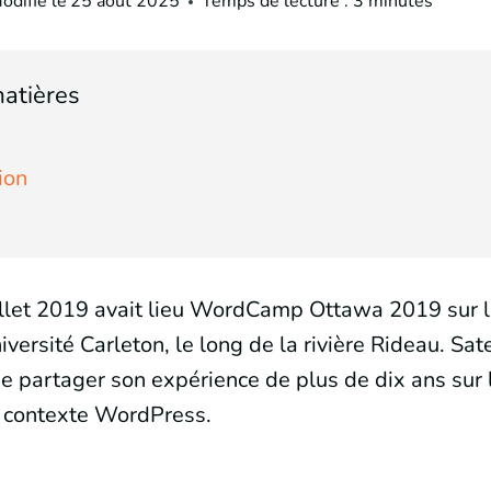
odifié le
25 août 2025
Temps de lecture :
3
minutes
atières
ion
illet 2019 avait lieu WordCamp Ottawa 2019 sur 
versité Carleton, le long de la rivière Rideau. Sat
de partager son expérience de plus de dix ans sur 
n contexte WordPress.