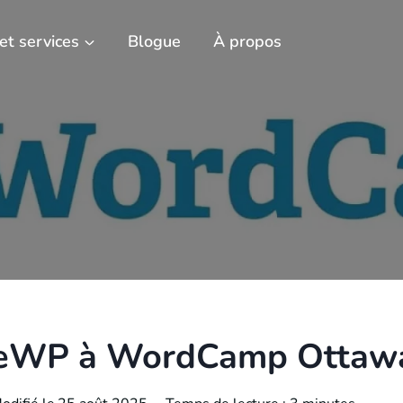
 et services
Blogue
À propos
iteWP à WordCamp Ottaw