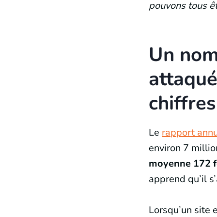
pouvons tous êt
Un nomb
attaqué
chiffres
Le
rapport annu
environ 7 milli
moyenne 172 fo
apprend qu’il s’
Lorsqu’un site e