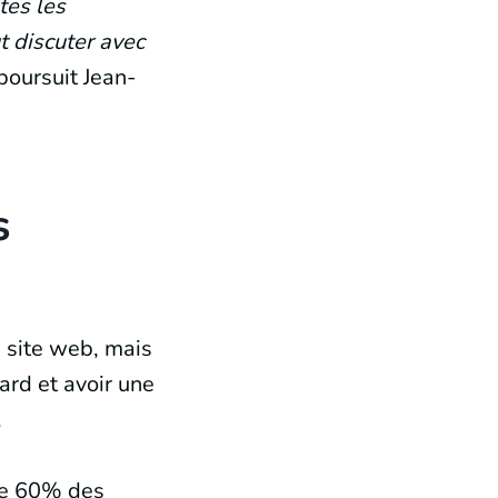
tes les
t discuter avec
poursuit Jean-
s
 site web, mais
ard et avoir une
.
 de 60% des