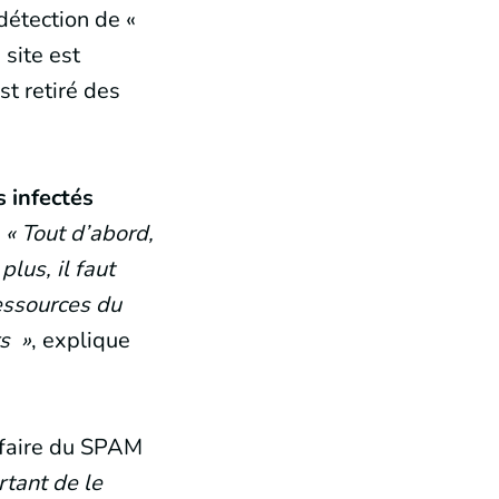
étection de «
site est
st retiré des
 infectés
?
« Tout d’abord,
plus, il faut
ressources du
rs »
, explique
 faire du SPAM
rtant de le