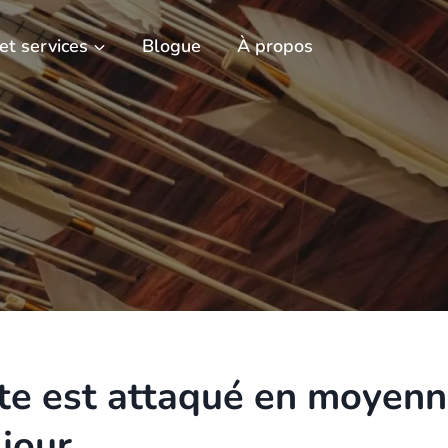
 et services
Blogue
À propos
ite est attaqué en moyen
 jour