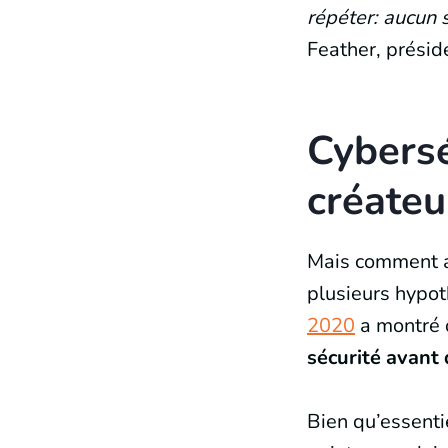
répéter: aucun s
Feather, présid
Cybersé
créateu
Mais comment au
plusieurs hypo
2020
a montré
sécurité avant 
Bien qu’essenti