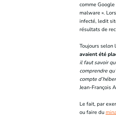
comme Google e
malware ». Lors
infecté, ledit s
résultats de rec
Toujours selon 
avaient été plac
il faut savoir q
comprendre qu’o
compte d’héberg
Jean-François A
Le fait, par ex
ou faire du
min