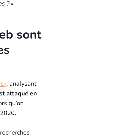
s ? »
eb sont
es
ock
, analysant
st attaqué en
ors qu’on
e 2020.
e recherches