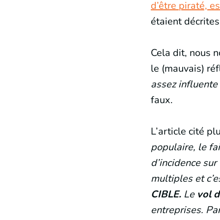
d’être piraté, e
étaient décrites
Cela dit, nous n
le (mauvais) ré
assez influente 
faux.
L’article cité pl
populaire, le fa
d’incidence sur 
multiples et c’e
CIBLE.
Le
vol 
entreprises. Par