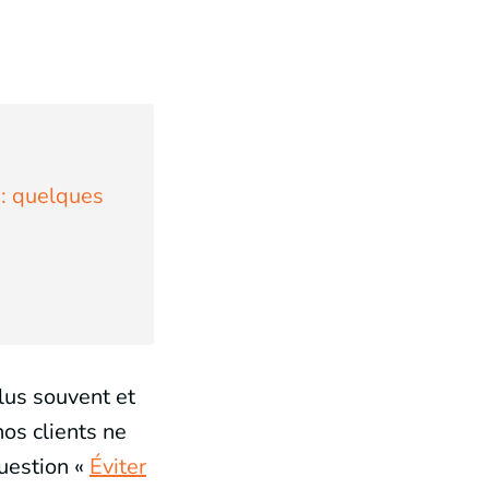
: quelques
lus souvent et
os clients ne
question «
Éviter