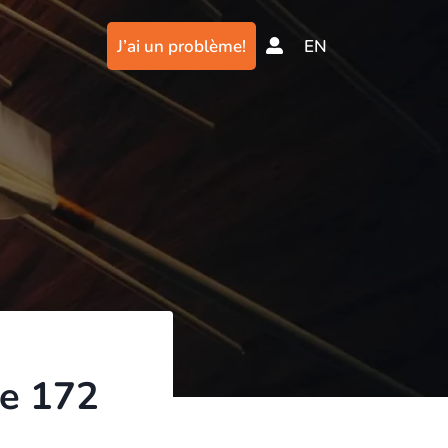
J’ai un problème!
EN
ne 172