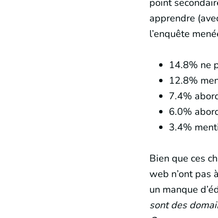
point secondair
apprendre (avec
l’enquête menée
14.8% ne pa
12.8% menti
7.4% aborde
6.0% aborde
3.4% mentio
Bien que ces ch
web n’ont pas à 
un manque d’éd
sont des domaine