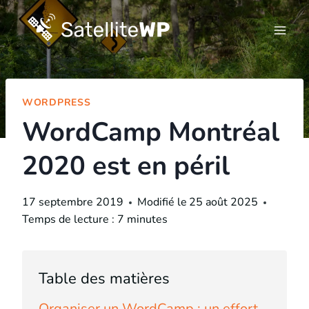
Skip
to
content
WORDPRESS
WordCamp Montréal
2020 est en péril
17 septembre 2019
Modifié le
25 août 2025
Temps de lecture :
7
minutes
Table des matières
Organiser un WordCamp : un effort