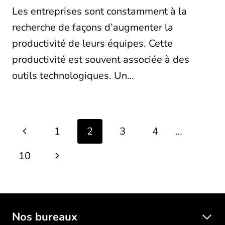
Les entreprises sont constamment à la
recherche de façons d’augmenter la
productivité de leurs équipes. Cette
productivité est souvent associée à des
outils technologiques. Un…
Page
Previous
1
2
3
4
…
navigation
Page
Next
10
Page
Nos bureaux